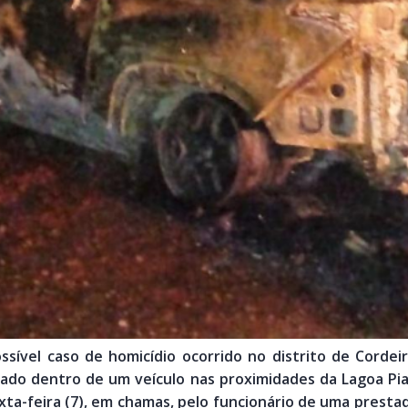
ssível caso de homicídio ocorrido no distrito de Cordei
rado dentro de um veículo nas proximidades da Lagoa Pi
exta-feira (7), em chamas, pelo funcionário de uma prestad