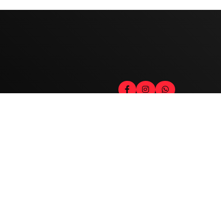
Contato
Fale com o locutor
(33) 9 9947-8910
Comercial