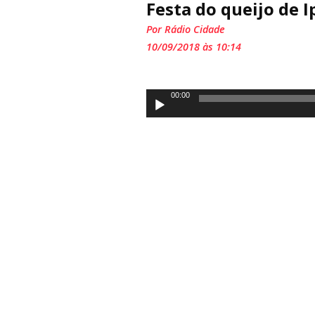
Festa do queijo de 
Por Rádio Cidade
10/09/2018 às 10:14
Tocador
00:00
de
áudio