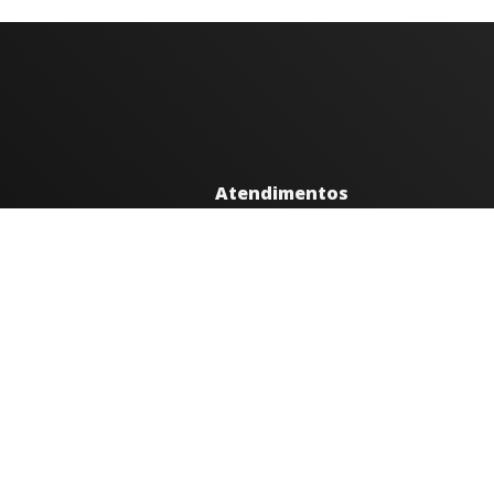
Atendimentos
Segunda a sexta 08h às 12h e 14h à
Av. Moacyr de Mattos, 600/101 - C
35300-396