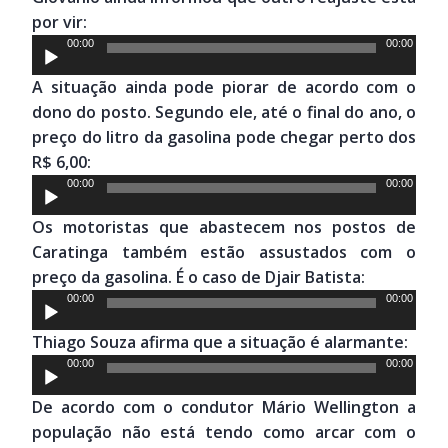
áudio
por vir:
Tocador
00:00
00:00
de
A situação ainda pode piorar de acordo com o
áudio
dono do posto. Segundo ele, até o final do ano, o
preço do litro da gasolina pode chegar perto dos
R$ 6,00:
Tocador
00:00
00:00
de
Os motoristas que abastecem nos postos de
áudio
Caratinga também estão assustados com o
preço da gasolina. É o caso de Djair Batista:
Tocador
00:00
00:00
de
Thiago Souza afirma que a situação é alarmante:
áudio
Tocador
00:00
00:00
de
De acordo com o condutor Mário Wellington a
áudio
população não está tendo como arcar com o