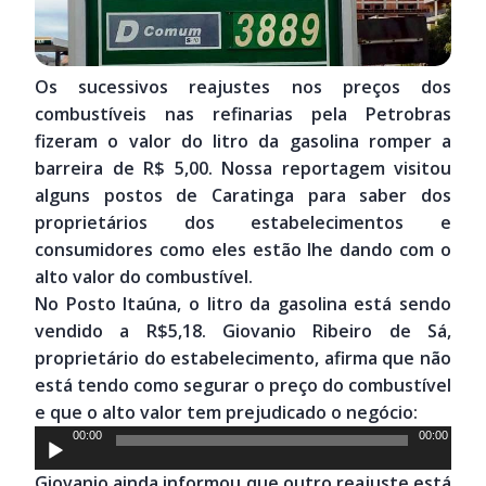
Os sucessivos reajustes nos preços dos
combustíveis nas refinarias pela Petrobras
fizeram o valor do litro da gasolina romper a
barreira de R$ 5,00. Nossa reportagem visitou
alguns postos de Caratinga para saber dos
proprietários dos estabelecimentos e
consumidores como eles estão lhe dando com o
alto valor do combustível.
No Posto Itaúna, o litro da gasolina está sendo
vendido a R$5,18. Giovanio Ribeiro de Sá,
proprietário do estabelecimento, afirma que não
está tendo como segurar o preço do combustível
e que o alto valor tem prejudicado o negócio:
Tocador
00:00
00:00
de
Giovanio ainda informou que outro reajuste está