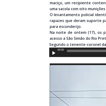
maciço, um recipiente conten
uma sacola com oito munições c
O levantamento policial ident
rapazes que deram suporte pa
para esconderijo.
Na noite de ontem (17), os p
acesso a São Simão do Rio Pret
Segundo o tenente-coronel da P
Tocador
00:00
de
áudio
Tocador
de
vídeo