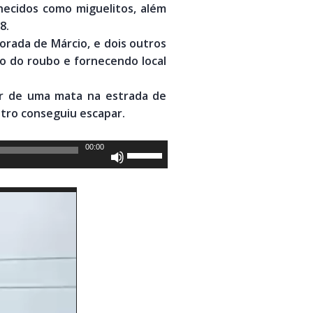
hecidos como miguelitos, além
8.
orada de Márcio, e dois outros
o do roubo e fornecendo local
air de uma mata na estrada de
utro conseguiu escapar.
00:00
Use
as
setas
para
cima
ou
para
baixo
para
aumentar