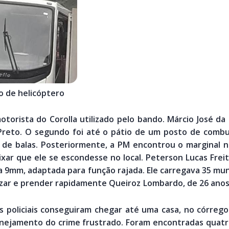
 de helicóptero
otorista do Corolla utilizado pelo bando. Márcio José da
Preto. O segundo foi até o pátio de um posto de combust
de balas. Posteriormente, a PM encontrou o marginal nu
xar que ele se escondesse no local. Peterson Lucas Freit
la 9mm, adaptada para função rajada. Ele carregava 35 mu
lizar e prender rapidamente Queiroz Lombardo, de 26 ano
s policiais conseguiram chegar até uma casa, no córrego
lanejamento do crime frustrado. Foram encontradas quat