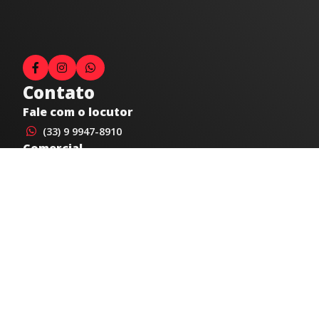
Contato
Fale com o locutor
(33) 9 9947-8910
Comercial
comercial@radiocidadecaratinga.com.br
joao@radiocidadecaratinga.com.br
(33) 3321-4797
Jornalismo
jornalismo@radiocidadecaratinga.com.br
Atendimentos
Segunda a sexta 08h às 12h e 14h às 18h
Av. Moacyr de Mattos, 600/101 - Centro. Caratinga-