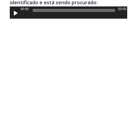
identificado e está sendo procurado:
Tocador
00:00
00:00
de
áudio