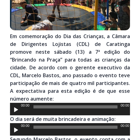
Em comemoração do Dia das Crianças, a Câmara
de Dirigentes Lojistas (CDL) de Caratinga
promove neste sábado (13) a 7ª edição do
“Brincando na Praça” para todas as crianças da
cidade. De acordo com o gerente executivo da
CDL, Marcelo Bastos, ano passado o evento teve
participação de mais de quatro mil participantes.
A expectativa para esta edição é de que esse
número aumente:
Tocador
00:00
00:00
de
O dia será de muita brincadeira e animação:
áudio
Tocador
00:00
00:00
de
Segundo Marcelo Bastos, o evento conta com a