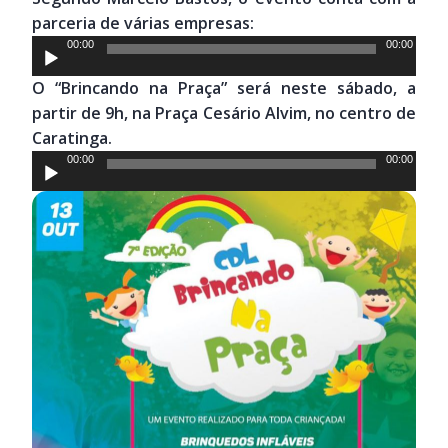
áudio
parceria de várias empresas:
Tocador
00:00
00:00
de
O “Brincando na Praça” será neste sábado, a
áudio
partir de 9h, na Praça Cesário Alvim, no centro de
Caratinga.
Tocador
00:00
00:00
de
áudio