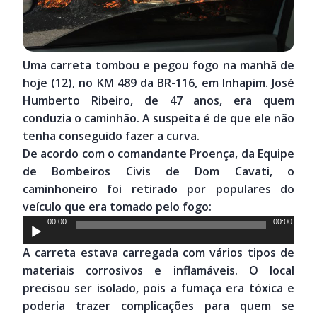
Uma carreta tombou e pegou fogo na manhã de
hoje (12), no KM 489 da BR-116, em Inhapim. José
Humberto Ribeiro, de 47 anos, era quem
conduzia o caminhão. A suspeita é de que ele não
tenha conseguido fazer a curva.
De acordo com o comandante Proença, da Equipe
de Bombeiros Civis de Dom Cavati, o
caminhoneiro foi retirado por populares do
veículo que era tomado pelo fogo:
Tocador
00:00
00:00
de
A carreta estava carregada com vários tipos de
áudio
materiais corrosivos e inflamáveis. O local
precisou ser isolado, pois a fumaça era tóxica e
poderia trazer complicações para quem se