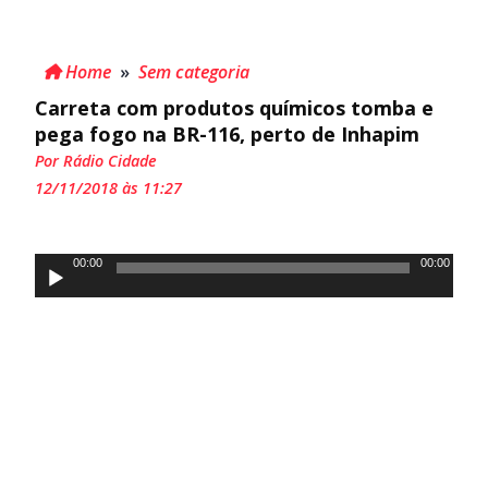
Home
»
Sem categoria
Carreta com produtos químicos tomba e
pega fogo na BR-116, perto de Inhapim
Por Rádio Cidade
12/11/2018 às 11:27
Tocador
00:00
00:00
de
áudio