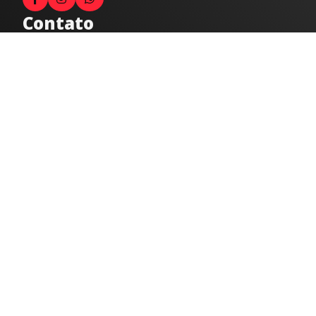
Contato
Fale com o locutor
(33) 9 9947-8910
Comercial
comercial@radiocidadecaratinga.com.br
joao@radiocidadecaratinga.com.br
(33) 3321-4797
Jornalismo
jornalismo@radiocidadecaratinga.com.br
Atendimentos
Segunda a sexta 08h às 12h e 14h às 18h
Av. Moacyr de Mattos, 600/101 - Centro. Caratinga-
MG CEP 35300-396