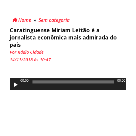
Home
»
Sem categoria
Caratinguense Miriam Leitão é a
jornalista econômica mais admirada do
país
Por Rádio Cidade
14/11/2018 às 10:47
Tocador
00:00
00:00
de
áudio