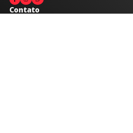
Contato
Fale com o locutor
(33) 9 9947-8910
Comercial
comercial@radiocidadecaratinga.com.br
joao@radiocidadecaratinga.com.br
(33) 3321-4797
Jornalismo
jornalismo@radiocidadecaratinga.com.br
Atendimentos
Segunda a sexta 08h às 12h e 14h às 18h
Av. Moacyr de Mattos, 600/101 - Centro. Caratinga-
MG CEP 35300-396