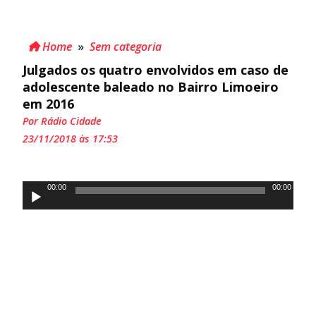
Home
»
Sem categoria
Julgados os quatro envolvidos em caso de
adolescente baleado no Bairro Limoeiro
em 2016
Por Rádio Cidade
23/11/2018 às 17:53
Tocador
00:00
00:00
de
áudio