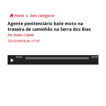
Home
»
Sem categoria
Agente penitenciário bate moto na
traseira de caminhão na Serra dos Bias
Por Rádio Cidade
13/12/2018 às 17:35
Tocador
00:00
00:00
de
áudio