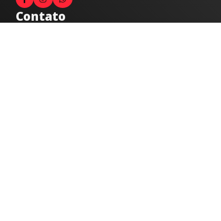
Contato
Fale com o locutor
(33) 9 9947-8910
Comercial
comercial@radiocidadecaratinga.com.br
joao@radiocidadecaratinga.com.br
(33) 3321-4797
Jornalismo
jornalismo@radiocidadecaratinga.com.br
Atendimentos
Segunda a sexta 08h às 12h e 14h às 18h
Av. Moacyr de Mattos, 600/101 - Centro. Caratinga-
MG CEP 35300-396