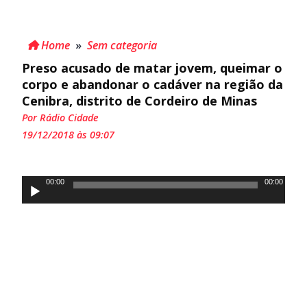
Home
»
Sem categoria
Preso acusado de matar jovem, queimar o
corpo e abandonar o cadáver na região da
Cenibra, distrito de Cordeiro de Minas
Por Rádio Cidade
19/12/2018 às 09:07
Tocador
00:00
00:00
de
áudio