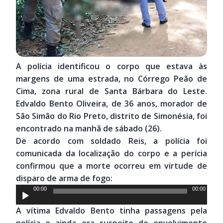
A polícia identificou o corpo que estava às
margens de uma estrada, no Córrego Peão de
Cima, zona rural de Santa Bárbara do Leste.
Edvaldo Bento Oliveira, de 36 anos, morador de
São Simão do Rio Preto, distrito de Simonésia, foi
encontrado na manhã de sábado (26).
De acordo com soldado Reis, a polícia foi
comunicada da localização do corpo e a perícia
confirmou que a morte ocorreu em virtude de
disparo de arma de fogo:
Tocador
00:00
00:00
de
A vítima Edvaldo Bento tinha passagens pela
áudio
polícia e ainda era suspeito de envolvimento