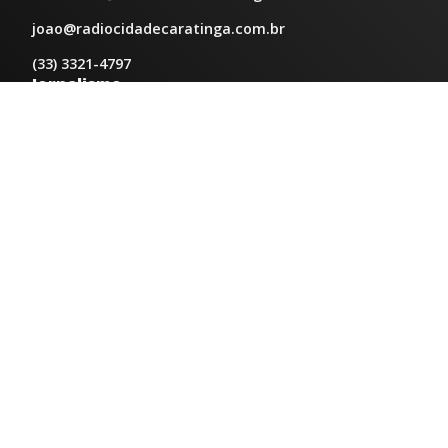
joao@radiocidadecaratinga.com.br
(33) 3321-4797
Jornalismo
jornalismo@radiocidadecaratinga.com.br
Atendimentos
Segunda a sexta 08h às 12h e 14h às 18h
Av. Moacyr de Mattos, 600/101 - Centro. Caratinga-
MG CEP 35300-396