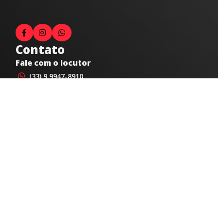
Contato
Fale com o locutor
(33) 9 9947-8910
Comercial
comercial@radiocidadecaratinga.com.br
joao@radiocidadecaratinga.com.br
(33) 3321-4797
Jornalismo
jornalismo@radiocidadecaratinga.com.br
Atendimentos
Segunda a sexta 08h às 12h e 14h às 18h
Av. Moacyr de Mattos, 600/101 - Centro. Caratinga-
MG CEP 35300-396