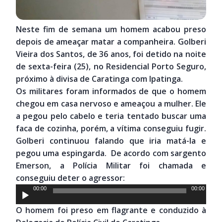
Neste fim de semana um homem acabou preso
depois de ameaçar matar a companheira. Golberi
Vieira dos Santos, de 36 anos, foi detido na noite
de sexta-feira (25), no Residencial Porto Seguro,
próximo à divisa de Caratinga com Ipatinga.
Os militares foram informados de que o homem
chegou em casa nervoso e ameaçou a mulher. Ele
a pegou pelo cabelo e teria tentado buscar uma
faca de cozinha, porém, a vítima conseguiu fugir.
Golberi continuou falando que iria matá-la e
pegou uma espingarda. De acordo com sargento
Emerson, a Polícia Militar foi chamada e
conseguiu deter o agressor:
Tocador
00:00
00:00
de
O homem foi preso em flagrante e conduzido à
áudio