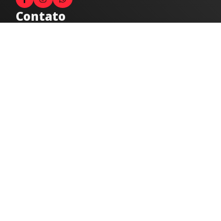
Contato
Fale com o locutor
(33) 9 9947-8910
Comercial
comercial@radiocidadecaratinga.com.br
joao@radiocidadecaratinga.com.br
(33) 3321-4797
Jornalismo
jornalismo@radiocidadecaratinga.com.br
Atendimentos
Segunda a sexta 08h às 12h e 14h às 18h
Av. Moacyr de Mattos, 600/101 - Centro. Caratinga-
MG CEP 35300-396