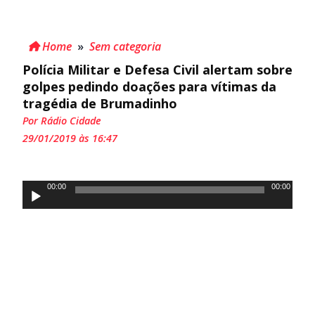
Home
»
Sem categoria
Polícia Militar e Defesa Civil alertam sobre
golpes pedindo doações para vítimas da
tragédia de Brumadinho
Por Rádio Cidade
29/01/2019 às 16:47
Tocador
00:00
00:00
de
áudio