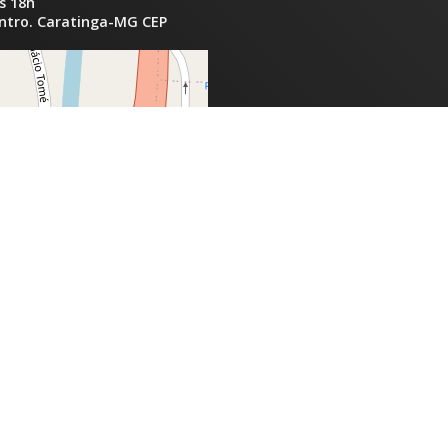
s 18h
entro. Caratinga-MG CEP