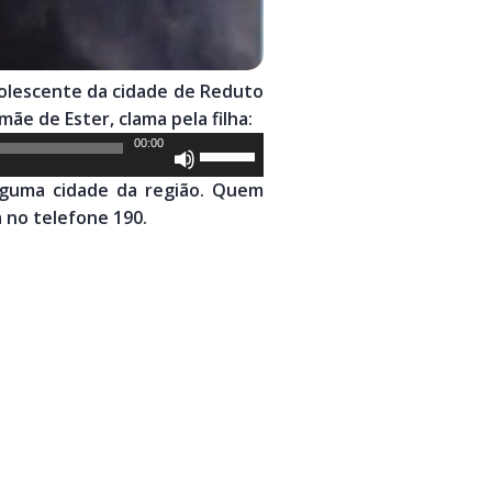
adolescente da cidade de Reduto
ãe de Ester, clama pela filha:
00:00
Use
as
alguma cidade da região. Quem
setas
 no telefone 190.
para
cima
ou
para
baixo
para
aumentar
ou
diminuir
o