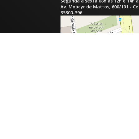
Segunda a sexta 08h às 12h e 14h à
Av. Moacyr de Mattos, 600/101 - C
35300-396
inga.com.br
com.br
tinga.com.br