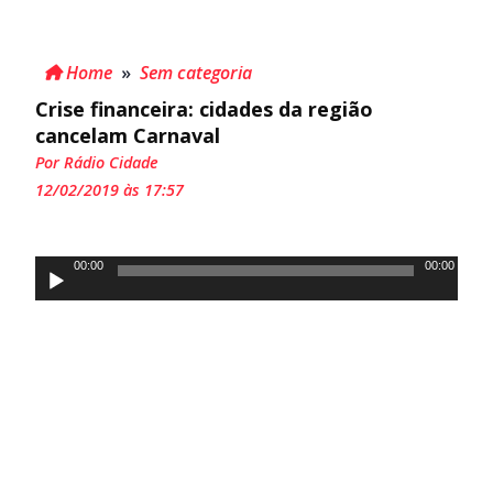
Home
»
Sem categoria
Crise financeira: cidades da região
cancelam Carnaval
Por Rádio Cidade
12/02/2019 às 17:57
Tocador
00:00
00:00
de
áudio