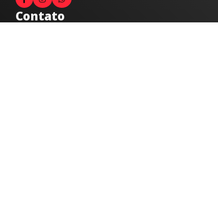
Contato
Fale com o locutor
(33) 9 9947-8910
Comercial
comercial@radiocidadecaratinga.com.br
joao@radiocidadecaratinga.com.br
(33) 3321-4797
Jornalismo
jornalismo@radiocidadecaratinga.com.br
Atendimentos
Segunda a sexta 08h às 12h e 14h às 18h
Av. Moacyr de Mattos, 600/101 - Centro. Caratinga-
MG CEP 35300-396