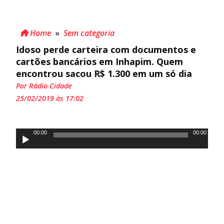
Home
»
Sem categoria
Idoso perde carteira com documentos e
cartões bancários em Inhapim. Quem
encontrou sacou R$ 1.300 em um só dia
Por Rádio Cidade
25/02/2019 às 17:02
Tocador
00:00
00:00
de
áudio