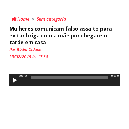
Home
»
Sem categoria
Mulheres comunicam falso assalto para
evitar briga com a mãe por chegarem
tarde em casa
Por Rádio Cidade
25/02/2019 às 17:38
Tocador
00:00
00:00
de
áudio