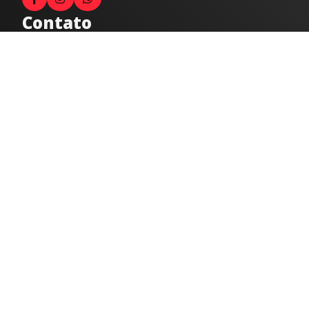
Contato
Fale com o locutor
(33) 9 9947-8910
Comercial
comercial@radiocidadecaratinga.com.br
joao@radiocidadecaratinga.com.br
(33) 3321-4797
Jornalismo
jornalismo@radiocidadecaratinga.com.br
Atendimentos
Segunda a sexta 08h às 12h e 14h às 18h
Av. Moacyr de Mattos, 600/101 - Centro. Caratinga-
MG CEP 35300-396