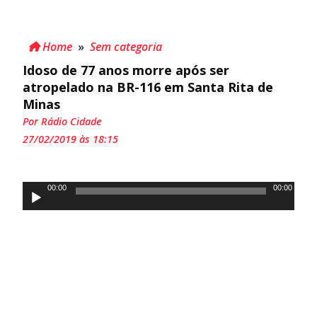
Home
»
Sem categoria
Idoso de 77 anos morre após ser
atropelado na BR-116 em Santa Rita de
Minas
Por Rádio Cidade
27/02/2019 às 18:15
Tocador
00:00
00:00
de
áudio