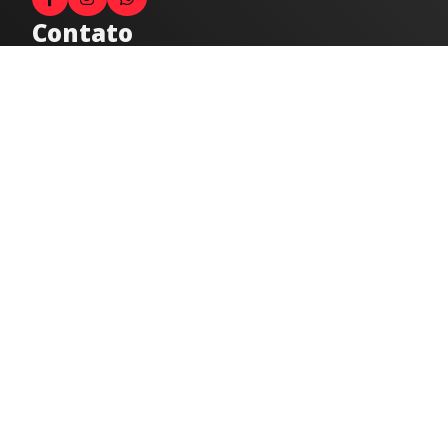
Contato
Fale com o locutor
(33) 9 9947-8910
Comercial
comercial@radiocidadecaratinga.com.br
joao@radiocidadecaratinga.com.br
(33) 3321-4797
Jornalismo
jornalismo@radiocidadecaratinga.com.br
Atendimentos
Segunda a sexta 08h às 12h e 14h às 18h
Av. Moacyr de Mattos, 600/101 - Centro. Caratinga-
MG CEP 35300-396