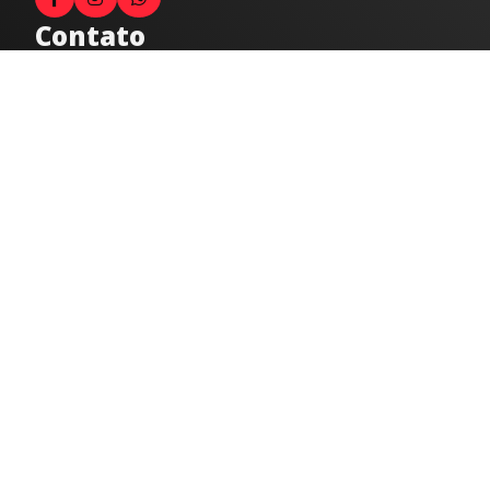
Contato
Fale com o locutor
(33) 9 9947-8910
Comercial
comercial@radiocidadecaratinga.com.br
joao@radiocidadecaratinga.com.br
(33) 3321-4797
Jornalismo
jornalismo@radiocidadecaratinga.com.br
Atendimentos
Segunda a sexta 08h às 12h e 14h às 18h
Av. Moacyr de Mattos, 600/101 - Centro. Caratinga-
MG CEP 35300-396