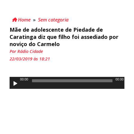
Home
»
Sem categoria
Mãe de adolescente de Piedade de
Caratinga diz que filho foi assediado por
noviço do Carmelo
Por Rádio Cidade
22/03/2019 às 18:21
Tocador
00:00
00:00
de
áudio