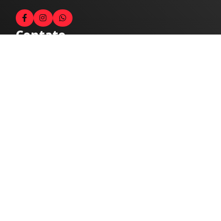
Contato
Fale com o locutor
(33) 9 9947-8910
Comercial
comercial@radiocidadecaratinga.com.br
joao@radiocidadecaratinga.com.br
(33) 3321-4797
Jornalismo
jornalismo@radiocidadecaratinga.com.br
Atendimentos
Segunda a sexta 08h às 12h e 14h às 18h
Av. Moacyr de Mattos, 600/101 - Centro. Caratinga-
MG CEP 35300-396