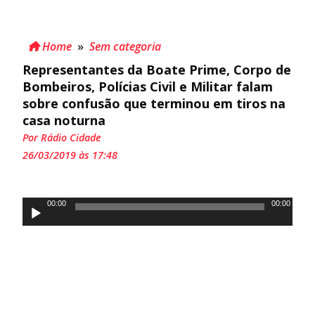
Home
»
Sem categoria
Representantes da Boate Prime, Corpo de
Bombeiros, Polícias Civil e Militar falam
sobre confusão que terminou em tiros na
casa noturna
Por Rádio Cidade
26/03/2019 às 17:48
Tocador
00:00
00:00
de
áudio