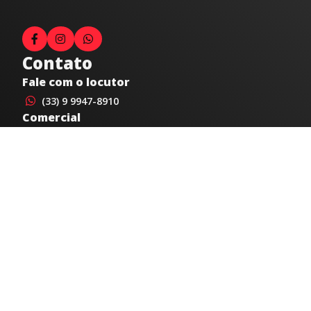
Contato
Fale com o locutor
(33) 9 9947-8910
Comercial
comercial@radiocidadecaratinga.com.br
joao@radiocidadecaratinga.com.br
(33) 3321-4797
Jornalismo
jornalismo@radiocidadecaratinga.com.br
Atendimentos
Segunda a sexta 08h às 12h e 14h às 18h
Av. Moacyr de Mattos, 600/101 - Centro. Caratinga-
MG CEP 35300-396