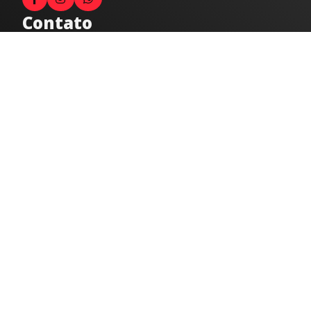
Contato
Fale com o locutor
(33) 9 9947-8910
Comercial
comercial@radiocidadecaratinga.com.br
joao@radiocidadecaratinga.com.br
(33) 3321-4797
Jornalismo
jornalismo@radiocidadecaratinga.com.br
Atendimentos
Segunda a sexta 08h às 12h e 14h às 18h
Av. Moacyr de Mattos, 600/101 - Centro. Caratinga-
MG CEP 35300-396