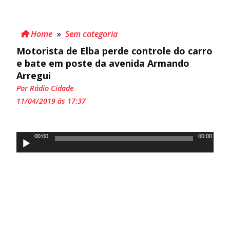
Home
»
Sem categoria
Motorista de Elba perde controle do carro
e bate em poste da avenida Armando
Arregui
Por Rádio Cidade
11/04/2019 às 17:37
Tocador
00:00
00:00
de
áudio