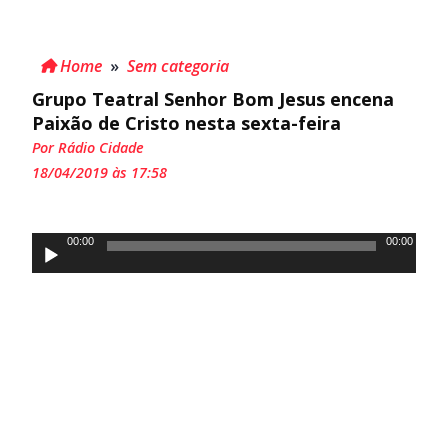
Home
»
Sem categoria
Grupo Teatral Senhor Bom Jesus encena
Paixão de Cristo nesta sexta-feira
Por Rádio Cidade
18/04/2019 às 17:58
Tocador
00:00
00:00
de
áudio