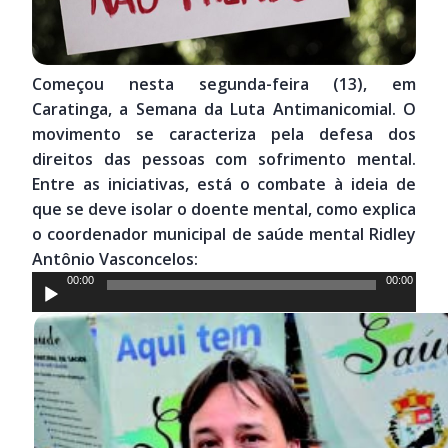
Começou nesta segunda-feira (13), em
Caratinga, a Semana da Luta Antimanicomial. O
movimento se caracteriza pela defesa dos
direitos das pessoas com sofrimento mental.
Entre as iniciativas, está o combate à ideia de
que se deve isolar o doente mental, como explica
o coordenador municipal de saúde mental Ridley
Antônio Vasconcelos:
Tocador
00:00
00:00
de
áudio