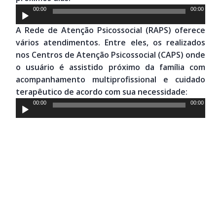
Tocador
00:00
00:00
de
A Rede de Atenção Psicossocial (RAPS) oferece
áudio
vários atendimentos. Entre eles, os realizados
nos Centros de Atenção Psicossocial (CAPS) onde
o usuário é assistido próximo da família com
acompanhamento multiprofissional e cuidado
terapêutico de acordo com sua necessidade:
Tocador
00:00
00:00
de
áudio