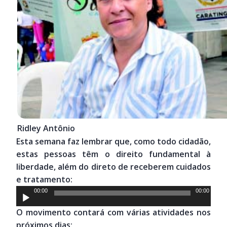
Ridley Antônio
Esta semana faz lembrar que, como todo cidadão,
estas pessoas têm o direito fundamental à
liberdade, além do direto de receberem cuidados
e tratamento:
Tocador
00:00
00:00
de
O movimento contará com várias atividades nos
áudio
próximos dias: