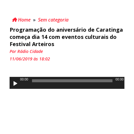
Home
»
Sem categoria
Programação do aniversário de Caratinga
começa dia 14 com eventos culturais do
Festival Arteiros
Por Rádio Cidade
11/06/2019 às 18:02
Tocador
00:00
00:00
de
áudio