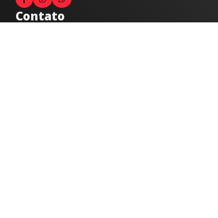
Contato
Fale com o locutor
(33) 9 9947-8910
Comercial
comercial@radiocidadecaratinga.com.br
joao@radiocidadecaratinga.com.br
(33) 3321-4797
Jornalismo
jornalismo@radiocidadecaratinga.com.br
Atendimentos
Segunda a sexta 08h às 12h e 14h às 18h
Av. Moacyr de Mattos, 600/101 - Centro. Caratinga-
MG CEP 35300-396