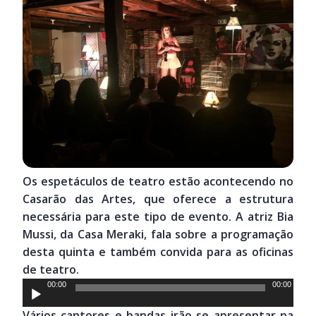
Os espetáculos de teatro estão acontecendo no
Casarão das Artes, que oferece a estrutura
necessária para este tipo de evento. A atriz Bia
Mussi, da Casa Meraki, fala sobre a programação
desta quinta e também convida para as oficinas
de teatro.
Tocador
00:00
00:00
de
Vários cantores e bandas irão se apresentar na