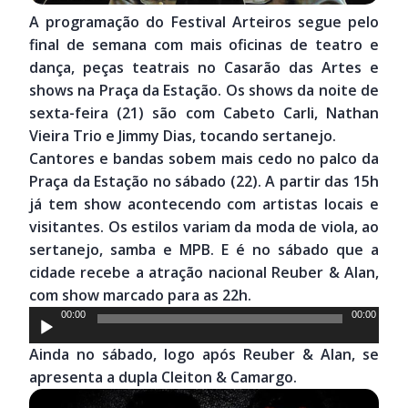
A programação do Festival Arteiros segue pelo
final de semana com mais oficinas de teatro e
dança, peças teatrais no Casarão das Artes e
shows na Praça da Estação. Os shows da noite de
sexta-feira (21) são com Cabeto Carli, Nathan
Vieira Trio e Jimmy Dias, tocando sertanejo.
Cantores e bandas sobem mais cedo no palco da
Praça da Estação no sábado (22). A partir das 15h
já tem show acontecendo com artistas locais e
visitantes. Os estilos variam da moda de viola, ao
sertanejo, samba e MPB. E é no sábado que a
cidade recebe a atração nacional Reuber & Alan,
com show marcado para as 22h.
Tocador
00:00
00:00
de
Ainda no sábado, logo após Reuber & Alan, se
áudio
apresenta a dupla Cleiton & Camargo.