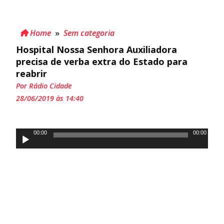
Home
»
Sem categoria
Hospital Nossa Senhora Auxiliadora
precisa de verba extra do Estado para
reabrir
Por Rádio Cidade
28/06/2019 às 14:40
Tocador
00:00
00:00
de
áudio