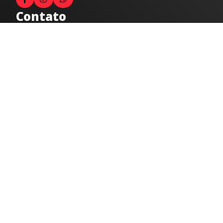
Contato
Fale com o locutor
(33) 9 9947-8910
Comercial
comercial@radiocidadecaratinga.com.br
joao@radiocidadecaratinga.com.br
(33) 3321-4797
Jornalismo
jornalismo@radiocidadecaratinga.com.br
Atendimentos
Segunda a sexta 08h às 12h e 14h às 18h
Av. Moacyr de Mattos, 600/101 - Centro. Caratinga-
MG CEP 35300-396