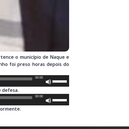
rtence o município de Naque e
nho foi preso horas depois do
00:00
Use
as
 defesa.
setas
00:00
Use
para
as
cima
iormente.
setas
ou
para
para
cima