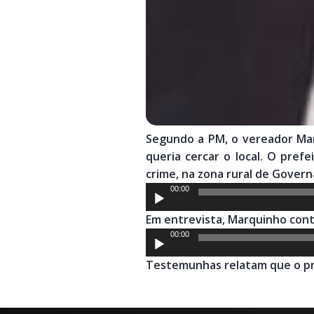
Segundo a PM, o vereador Mar
queria cercar o local. O pre
crime, na zona rural de Gover
Tocador
00:00
de
Em entrevista, Marquinho cont
áudio
Tocador
00:00
de
Testemunhas relatam que o pre
áudio