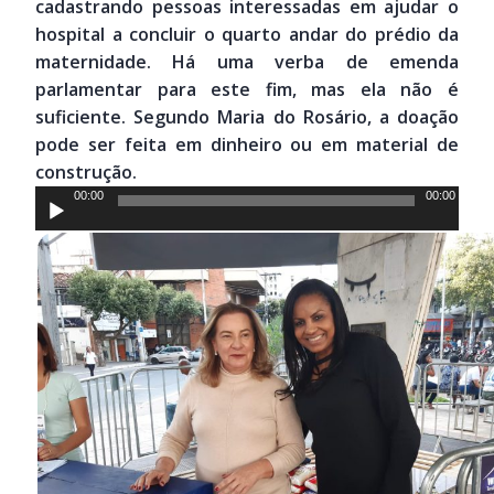
cadastrando pessoas interessadas em ajudar o
hospital a concluir o quarto andar do prédio da
maternidade. Há uma verba de emenda
parlamentar para este fim, mas ela não é
suficiente. Segundo Maria do Rosário, a doação
pode ser feita em dinheiro ou em material de
construção.
Tocador
00:00
00:00
de
áudio