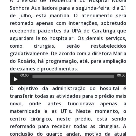
A previsão de reabertura do Hospital Nossa
Senhora Auxiliadora para a segunda-feira, dia 21
de julho, está mantida. O atendimento será
retomado apenas com internações, sobretudo
recebendo pacientes da UPA de Caratinga que
aguardam leito hospitalar. Os demais serviços,
como cirurgias, serão restabelecidos
gradativamente. De acordo com a diretora Maria
do Rosário, há programação, até, para ampliação
de exames e procedimentos.
Tocador
00:00
00:00
de
O objetivo da administração do hospital é
áudio
transferir todas as atividades para o prédio mais
novo, onde antes funcionava apenas a
maternidade e as UTIs. Neste momento, o
centro cirúrgico, neste prédio, está sendo
reformado para receber todas as cirurgias. A
conclusão do quarto andar, motivo da atual