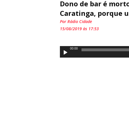
Dono de bar é morto
Caratinga, porque u
Por Rádio Cidade
15/08/2019 às 17:53
Tocador
00:00
de
áudio