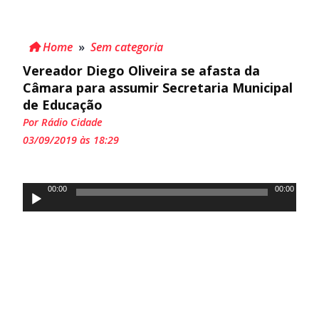
Home
»
Sem categoria
Vereador Diego Oliveira se afasta da
Câmara para assumir Secretaria Municipal
de Educação
Por Rádio Cidade
03/09/2019 às 18:29
Tocador
00:00
00:00
de
áudio