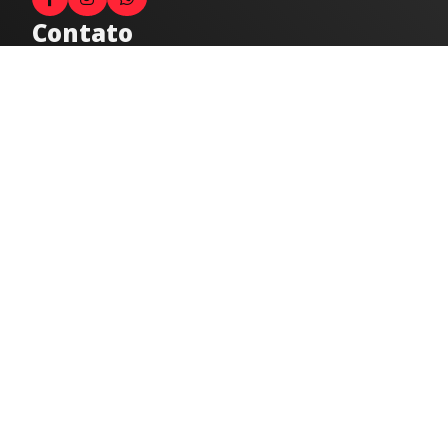
Contato
Fale com o locutor
(33) 9 9947-8910
Comercial
comercial@radiocidadecaratinga.com.br
joao@radiocidadecaratinga.com.br
(33) 3321-4797
Jornalismo
jornalismo@radiocidadecaratinga.com.br
Atendimentos
Segunda a sexta 08h às 12h e 14h às 18h
Av. Moacyr de Mattos, 600/101 - Centro. Caratinga-
MG CEP 35300-396