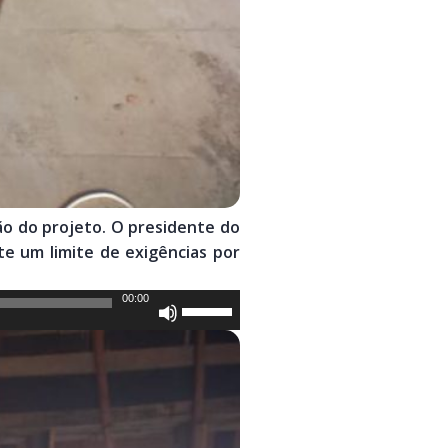
ção do projeto. O presidente do
e um limite de exigências por
00:00
Use
as
setas
para
cima
ou