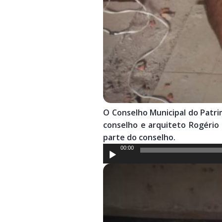
O Conselho Municipal do Patrim
conselho e arquiteto Rogério
parte do conselho.
Tocador
00:00
de
áudio