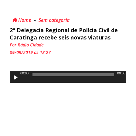
Home
»
Sem categoria
2ª Delegacia Regional de Polícia Civil de
Caratinga recebe seis novas viaturas
Por Rádio Cidade
09/09/2019 às 18:27
Tocador
00:00
00:00
de
áudio