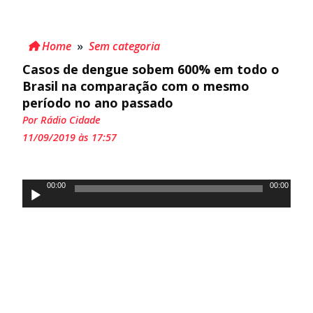
Home
»
Sem categoria
Casos de dengue sobem 600% em todo o
Brasil na comparação com o mesmo
período no ano passado
Por Rádio Cidade
11/09/2019 às 17:57
Tocador
00:00
00:00
de
áudio