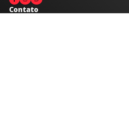
Contato
Fale com o locutor
(33) 9 9947-8910
Comercial
comercial@radiocidadecaratinga.com.br
joao@radiocidadecaratinga.com.br
(33) 3321-4797
Jornalismo
jornalismo@radiocidadecaratinga.com.br
Atendimentos
Segunda a sexta 08h às 12h e 14h às 18h
Av. Moacyr de Mattos, 600/101 - Centro. Caratinga-
MG CEP 35300-396