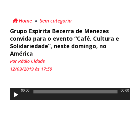
Home
»
Sem categoria
Grupo Espírita Bezerra de Menezes
convida para o evento “Café, Cultura e
Solidariedade”, neste domingo, no
América
Por Rádio Cidade
12/09/2019 às 17:59
Tocador
00:00
00:00
de
áudio