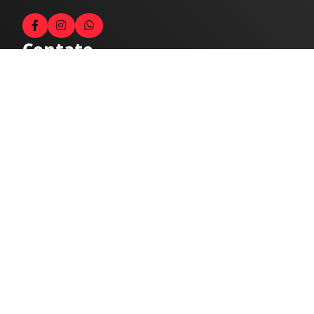
Contato
Fale com o locutor
(33) 9 9947-8910
Comercial
comercial@radiocidadecaratinga.com.br
joao@radiocidadecaratinga.com.br
(33) 3321-4797
Jornalismo
jornalismo@radiocidadecaratinga.com.br
Atendimentos
Segunda a sexta 08h às 12h e 14h às 18h
Av. Moacyr de Mattos, 600/101 - Centro. Caratinga-
MG CEP 35300-396