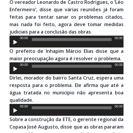
O vereador Leonardo de Castro Rodrigues, o ‘Léo
áudio
Enfermeiro’, disse que várias reuniões já foram
feitas para tentar sanar os problemas citados,
mas nada foi feito, agora deve tomar medidas
judiciais para a conclusão das obras.
Tocador
00:00
00:00
de
O prefeito de Inhapim Márcio Elias disse que a
áudio
maior preocupação agora é resolver o problema.
Tocador
00:00
00:00
de
Dirlei, morador do bairro Santa Cruz, espera uma
áudio
resposta para o problema. Ele afirma que até a
água tratada no município não apresenta boa
qualidade.
Tocador
00:00
00:00
de
Sobre a construção da ETE, o gerente regional da
áudio
Copasa José Augusto, disse que as obras pararam