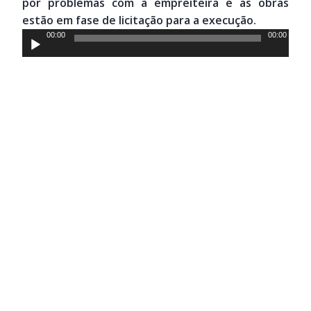
por problemas com a empreiteira e as obras
estão em fase de licitação para a execução.
Tocador
00:00
00:00
de
áudio