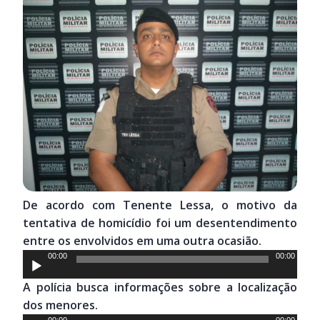
De acordo com Tenente Lessa, o motivo da
tentativa de homicídio foi um desentendimento
entre os envolvidos em uma outra ocasião.
Tocador
00:00
00:00
de
A polícia busca informações sobre a localização
áudio
dos menores.
00:00
00:00