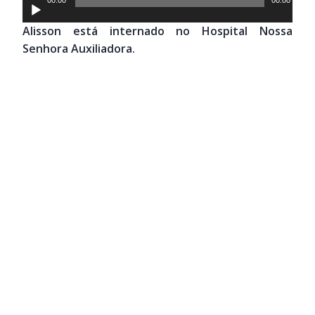
Tocador
de
Alisson está internado no Hospital Nossa
áudio
Senhora Auxiliadora.