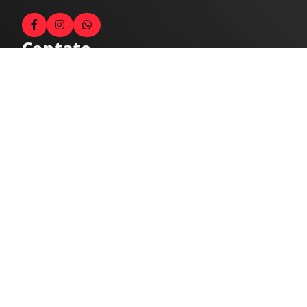
Contato
Fale com o locutor
(33) 9 9947-8910
Comercial
comercial@radiocidadecaratinga.com.br
joao@radiocidadecaratinga.com.br
(33) 3321-4797
Jornalismo
jornalismo@radiocidadecaratinga.com.br
Atendimentos
Segunda a sexta 08h às 12h e 14h às 18h
Av. Moacyr de Mattos, 600/101 - Centro. Caratinga-
MG CEP 35300-396