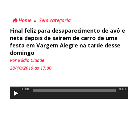
Home
»
Sem categoria
Final feliz para desaparecimento de avô e
neta depois de saírem de carro de uma
festa em Vargem Alegre na tarde desse
domingo
Por Rádio Cidade
28/10/2019 às 17:00
Tocador
00:00
00:00
de
áudio