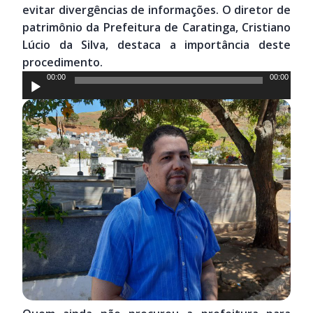
evitar divergências de informações. O diretor de
patrimônio da Prefeitura de Caratinga, Cristiano
Lúcio da Silva, destaca a importância deste
procedimento.
Tocador
00:00
00:00
de
áudio