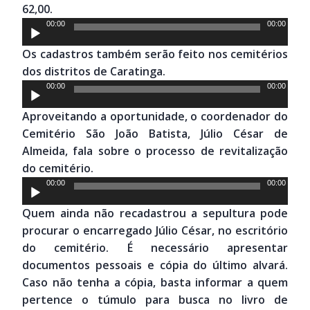
62,00.
Tocador
00:00
00:00
de
Os cadastros também serão feito nos cemitérios
áudio
dos distritos de Caratinga.
Tocador
00:00
00:00
de
Aproveitando a oportunidade, o coordenador do
áudio
Cemitério São João Batista, Júlio César de
Almeida, fala sobre o processo de revitalização
do cemitério.
Tocador
00:00
00:00
de
Quem ainda não recadastrou a sepultura pode
áudio
procurar o encarregado Júlio César, no escritório
do cemitério. É necessário apresentar
documentos pessoais e cópia do último alvará.
Caso não tenha a cópia, basta informar a quem
pertence o túmulo para busca no livro de