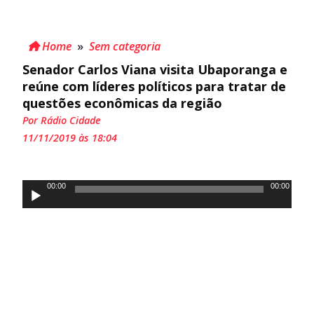
Home
»
Sem categoria
Senador Carlos Viana visita Ubaporanga e
reúne com líderes políticos para tratar de
questões econômicas da região
Por Rádio Cidade
11/11/2019 às 18:04
Tocador
00:00
00:00
de
áudio