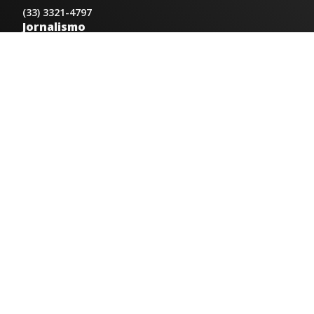
(33) 3321-4797
Jornalismo
jornalismo@radiocidadecaratinga.com.br
Atendimentos
Segunda a sexta 08h às 12h e 14h às 18h
Av. Moacyr de Mattos, 600/101 - Centro. Caratinga-
MG CEP 35300-396