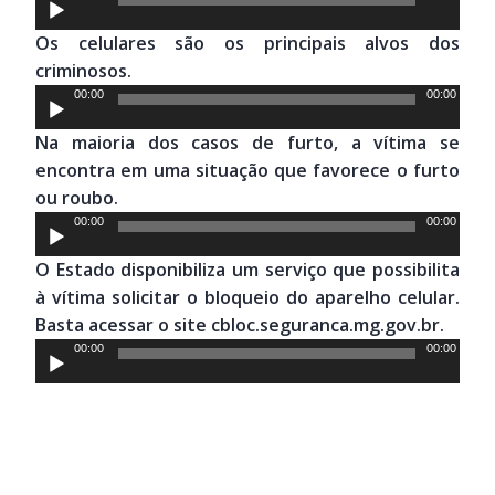
de
Os celulares são os principais alvos dos
áudio
criminosos.
Tocador
00:00
00:00
de
Na maioria dos casos de furto, a vítima se
áudio
encontra em uma situação que favorece o furto
ou roubo.
Tocador
00:00
00:00
de
O Estado disponibiliza um serviço que possibilita
áudio
à vítima solicitar o bloqueio do aparelho celular.
Basta acessar o site cbloc.seguranca.mg.gov.br.
Tocador
00:00
00:00
de
áudio