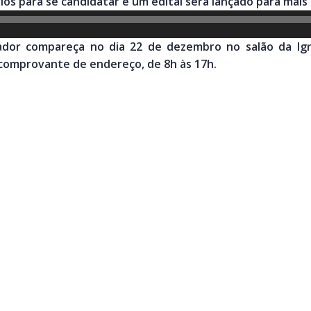
ios para se candidatar e um edital será lançado para mais
ador compareça no dia 22 de dezembro no salão da Ig
comprovante de endereço, de 8h às 17h.