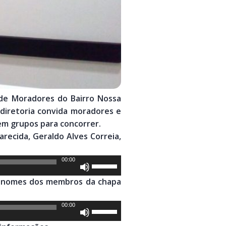
 de Moradores do Bairro Nossa
 diretoria convida moradores e
em grupos para concorrer.
recida, Geraldo Alves Correia,
00:00
Use
as
Os nomes dos membros da chapa
setas
para
00:00
Use
cima
as
ou