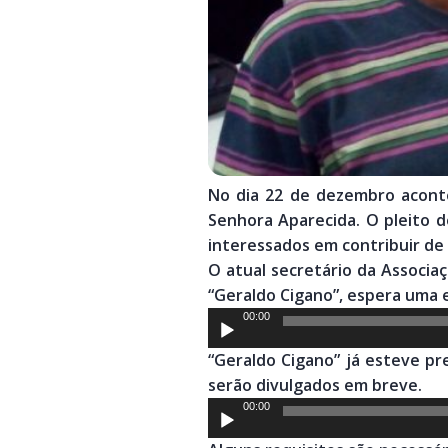
No dia 22 de dezembro aconte
Senhora Aparecida. O pleito d
interessados em contribuir d
O atual secretário da Associa
“Geraldo Cigano”, espera uma 
Tocador
00:00
de
“Geraldo Cigano” já esteve p
áudio
serão divulgados em breve.
Tocador
00:00
de