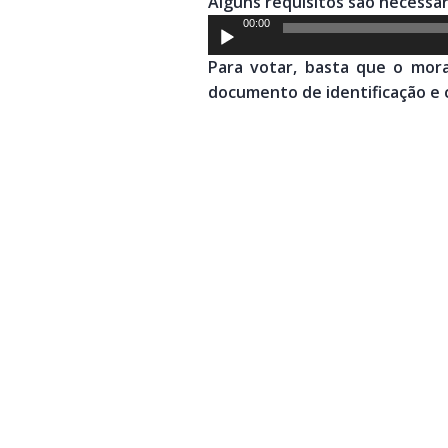
Alguns requisitos são necessár
áudio
Tocador
00:00
de
Para votar, basta que o mor
áudio
documento de identificação e 