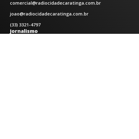
comercial@radiocidadecaratinga.com.br
joao@radiocidadecaratinga.com.br
(33) 3321-4797
Jornalismo
jornalismo@radiocidadecaratinga.com.br
Atendimentos
Segunda a sexta 08h às 12h e 14h às 18h
Av. Moacyr de Mattos, 600/101 - Centro. Caratinga-
MG CEP 35300-396