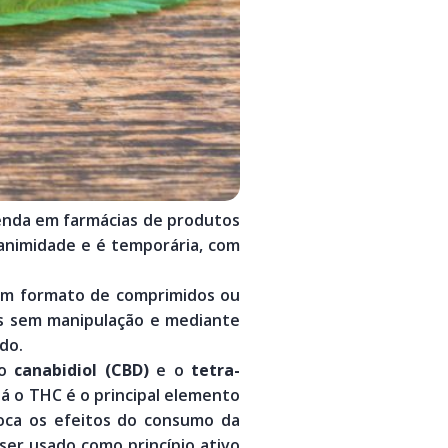
 venda em farmácias de produtos
nanimidade e é temporária, com
 em formato de comprimidos ou
as sem manipulação e mediante
do.
o
canabidiol (CBD)
e o
tetra-
Já o THC é o principal elemento
voca os efeitos do consumo da
ser usado como princípio ativo