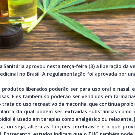
ia Sanitária aprovou nesta terça-feira (3) a liberação da
edicinal no Brasil. A regulamentação foi aprovada por u
s produtos liberados poderão ser para uso oral e nasal,
leosas. Eles também só poderão ser vendidos em farmáci
 trata do uso recreativo da maconha, que continua proibi
lanta da qual podem ser extraídas substâncias como 
idiol é usado em terapias como analgésico ou relaxante. 
nta, ou seja, altera as funções cerebrais e é o que pro
il. Entretanto, estudos indicam que o THC também pode 