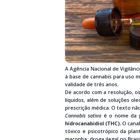
A Agência Nacional de Vigilânc
à base de cannabis para uso m
validade de três anos.
De acordo com a resolução, o
líquidos, além de soluções o
prescrição médica. O texto não
Cannabis sativa
é o nome da p
hidrocanabidiol (THC)
.
O canab
tóxico e psicotrópico da pla
maconha, droga ilegal no Bras