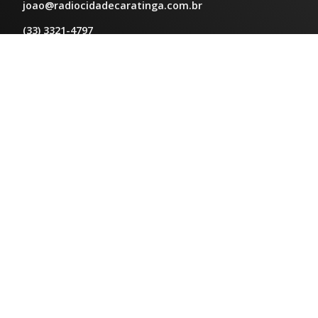
joao@radiocidadecaratinga.com.br
(33) 3321-4797
Jornalismo
jornalismo@radiocidadecaratinga.com.br
Atendimentos
Segunda a sexta 08h às 12h e 14h às 18h
Av. Moacyr de Mattos, 600/101 - Centro. Caratinga-
MG CEP 35300-396