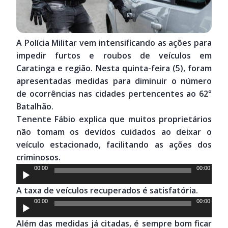
A Polícia Militar vem intensificando as ações para
impedir furtos e roubos de veículos em
Caratinga e região. Nesta quinta-feira (5), foram
apresentadas medidas para diminuir o número
de ocorrências nas cidades pertencentes ao 62°
Batalhão.
Tenente Fábio explica que muitos proprietários
não tomam os devidos cuidados ao deixar o
veículo estacionado, facilitando as ações dos
criminosos.
Tocador
00:00
00:00
de
A taxa de veículos recuperados é satisfatória.
áudio
Tocador
00:00
00:00
de
Além das medidas já citadas, é sempre bom ficar
áudio