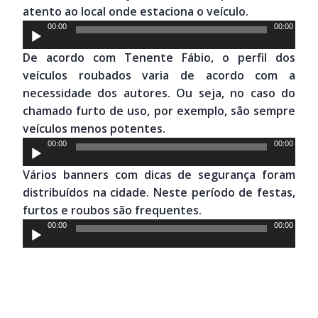
atento ao local onde estaciona o veículo.
Tocador
00:00
00:00
de
De acordo com Tenente Fábio, o perfil dos
áudio
veículos roubados varia de acordo com a
necessidade dos autores. Ou seja, no caso do
chamado furto de uso, por exemplo, são sempre
veículos menos potentes.
Tocador
00:00
00:00
de
Vários banners com dicas de segurança foram
áudio
distribuídos na cidade. Neste período de festas,
furtos e roubos são frequentes.
Tocador
00:00
00:00
de
áudio