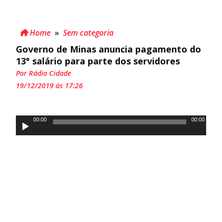
Home
»
Sem categoria
Governo de Minas anuncia pagamento do
13° salário para parte dos servidores
Por Rádio Cidade
19/12/2019 às 17:26
Tocador
00:00
00:00
de
áudio