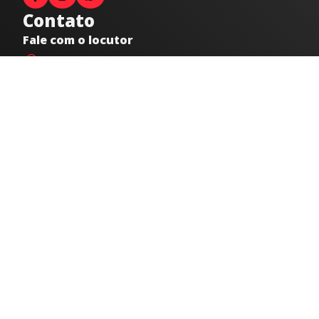
Contato
Fale com o locutor
(33) 9 9947-8910
Comercial
comercial@radiocidadecaratinga.com.br
joao@radiocidadecaratinga.com.br
(33) 3321-4797
Jornalismo
jornalismo@radiocidadecaratinga.com.br
Atendimentos
Segunda a sexta 08h às 12h e 14h às 18h
Av. Moacyr de Mattos, 600/101 - Centro. Caratinga-
MG CEP 35300-396