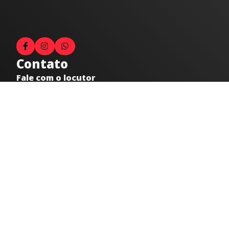
Contato
Fale com o locutor
(33) 9 9947-8910
Comercial
comercial@radiocidadecaratinga.com.br
joao@radiocidadecaratinga.com.br
(33) 3321-4797
Jornalismo
jornalismo@radiocidadecaratinga.com.br
Atendimentos
Segunda a sexta 08h às 12h e 14h às 18h
Av. Moacyr de Mattos, 600/101 - Centro. Caratinga-
MG CEP 35300-396