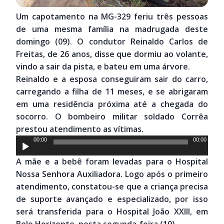
Um capotamento na MG-329 feriu três pessoas
de uma mesma família na madrugada deste
domingo (09). O condutor Reinaldo Carlos de
Freitas, de 26 anos, disse que dormiu ao volante,
vindo a sair da pista, e bateu em uma árvore.
Reinaldo e a esposa conseguiram sair do carro,
carregando a filha de 11 meses, e se abrigaram
em uma residência próxima até a chegada do
socorro. O bombeiro militar soldado Corrêa
prestou atendimento as vítimas.
Tocador
00:00
00:00
de
A mãe e a bebê foram levadas para o Hospital
áudio
Nossa Senhora Auxiliadora. Logo após o primeiro
atendimento, constatou-se que a criança precisa
de suporte avançado e especializado, por isso
será transferida para o Hospital João XXIII, em